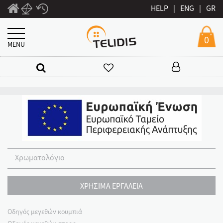
HELP
|
ENG
|
GR
0
MENU
Χρωματολόγιο
ΧΡΗΣΙΜΑ ΕΡΓΑΛΕΙΑ
Οδηγός μεγεθών κουμπιά