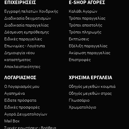
ΕΠΙΧΕΙΡΗΣΕΙΣ
E-SHOP ΑΓΟΡΕΣ
Εγγραφή πελατών Χονδρικής
Καλάθι Αγορών
Διαδικασία δειγματισμών
Τρόποι παραγγελίας
Διαδικασία παραγγελίας
Τρόποι αποστολής
Δέσμευση εμπρόθεσμης
Τρόποι πληρωμής
Ειδικές παραγγελίες
Εκπτώσεις
Επωνυμίες - Λογότυπα
Εξέλιξη παραγγελίας
Δημιουργία νέου
Ακύρωση παραγγελίας
καταστήματος
Επιστροφές
Αποκλειστικότητες
ΛΟΓΑΡΙΑΣΜΟΣ
ΧΡΗΣΙΜΑ ΕΡΓΑΛΕΙΑ
Ο Λογαριασμός μου
Οδηγός μεγεθών κουμπιά
Αγαπημένα
Οδηγός μεγεθών στρας
Είδατε πρόσφατα
Γλωσσάριο
Ειδικές προσφορές
Χρωματολόγιο
Αγορά Δειγματολογίων
Mail Box
Συχνές ερωτήσεις - Βοήθεια