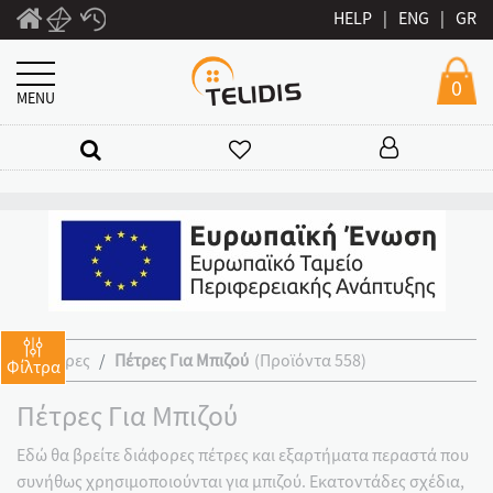
HELP
|
ENG
|
GR
0
MENU
Χάντρες
Πέτρες Για Μπιζού
(Προϊόντα 558)
Φίλτρα
Πέτρες Για Μπιζού
Εδώ θα βρείτε διάφορες πέτρες και εξαρτήματα περαστά που
συνήθως χρησιμοποιούνται για μπιζού. Εκατοντάδες σχέδια,