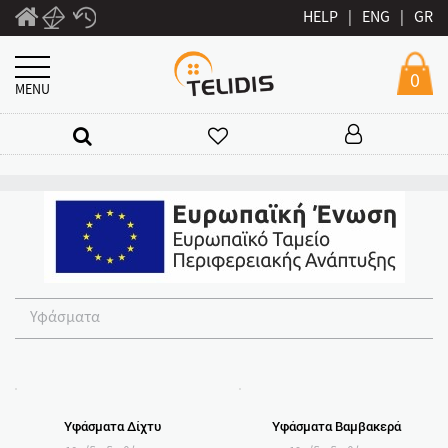
HELP
|
ENG
|
GR
0
MENU
Υφάσματα
Υφάσματα Δίχτυ
Υφάσματα Βαμβακερά