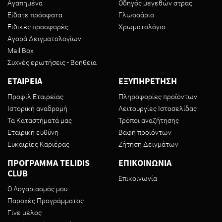
Αγαπημένα
Οδηγός μεγεθών στρας
Είδατε πρόσφατα
Γλωσσάριο
Ειδικές προσφορές
Χρωματολόγιο
Αγορά Δειγματολογίων
Mail Box
Συχνές ερωτήσεις - Βοήθεια
ΕΤΑΙΡΕΙΑ
ΕΞΥΠΗΡΕΤΗΣΗ
Προφίλ Εταιρείας
Πληροφορίες προϊόντων
Ιστορική αναδρομή
Λειτουργίες Ιστοσελίδας
Τα Καταστήματά μας
Τρόποι αναζήτησης
Εταιρική ευθύνη
Βαφή προϊόντων
Ευκαιρίες Καριέρας
Ζήτηση Δειγμάτων
ΠΡΟΓΡΑΜΜΑ TELIDIS
ΕΠΙΚΟΙΝΩΝΙΑ
CLUB
Επικοινωνία
Ο Λογαριασμός μου
Παροχές Προγράμματος
Γίνε μέλος