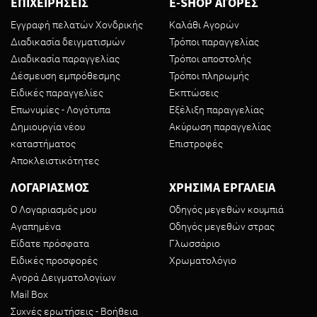
ΕΠΙΧΕΙΡΗΣΕΙΣ
E-SHOP ΑΓΟΡΕΣ
Εγγραφή πελατών Χονδρικής
Καλάθι Αγορών
Διαδικασία δειγματισμών
Τρόποι παραγγελίας
Διαδικασία παραγγελίας
Τρόποι αποστολής
Δέσμευση εμπρόθεσμης
Τρόποι πληρωμής
Ειδικές παραγγελίες
Εκπτώσεις
Επωνυμίες - Λογότυπα
Εξέλιξη παραγγελίας
Δημιουργία νέου
Ακύρωση παραγγελίας
καταστήματος
Επιστροφές
Αποκλειστικότητες
ΛΟΓΑΡΙΑΣΜΟΣ
ΧΡΗΣΙΜΑ ΕΡΓΑΛΕΙΑ
Ο Λογαριασμός μου
Οδηγός μεγεθών κουμπιά
Αγαπημένα
Οδηγός μεγεθών στρας
Είδατε πρόσφατα
Γλωσσάριο
Ειδικές προσφορές
Χρωματολόγιο
Αγορά Δειγματολογίων
Mail Box
Συχνές ερωτήσεις - Βοήθεια