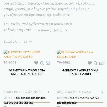
βρείτε διαχωριζόμενα, κλειστά, αόρατα, αντικέ, χάλκινα,
ασημί, χρυσά, με οδηγούς μπίλια, καμπάνα ή μόνο με
γαντζάκι για να κρεμάσετε ό,τι επιθυμείτε.
Τα μεγέθη υπολογίζονται σε ΕΚ ανά ΜΗΚΟΣ
Ταξινόμηση κατά:
Εμφάνιση:
70-0001
70-0002
ΦΕΡΜΟΥΑΡ ΝΑΥΛΟΝ 3 ΧΙΛ
ΦΕΡΜΟΥΑΡ ΑΟΡΑΤΑ 3 ΧΙΛ
ΚΛΕΙΣΤΑ ΑΠΛΟ ΟΔΗΓΟ
ΚΛΕΙΣΤΑ ΔΑΚΡΙ
ΔΙΑΘΕΣΙΜΟ ΣΕ 102 ΧΡΩΜΑΤΑ
ΔΙΑΘΕΣΙΜΟ ΣΕ 8 ΧΡΩΜΑΤΑ
ΜΕΓΕΘΗ:
012
016
018
020
025
030
ΜΕΓΕΘΗ:
020
025
030
035
040
045
035
040
045
050
055
060
050
055
060
090