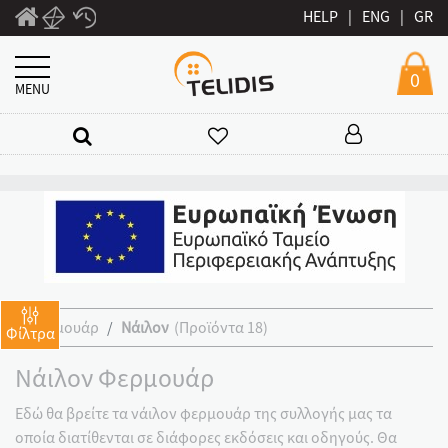
HELP
|
ENG
|
GR
0
MENU
Φερμουάρ
Νάιλον
(Προϊόντα 18)
Φίλτρα
Νάιλον Φερμουάρ
Εδώ θα βρείτε τα νάιλον φερμουάρ της συλλογής μας τα
οποία διατίθενται σε διάφορες εκδόσεις και οδηγούς. Θα