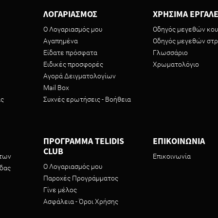
ΛΟΓΑΡΙΑΣΜΟΣ
ΧΡΗΣΙΜΑ ΕΡΓΑΛΕ
Ο Λογαριασμός μου
Οδηγός μεγεθών κου
Αγαπημένα
Οδηγός μεγεθών στ
Είδατε πρόσφατα
Γλωσσάριο
Ειδικές προσφορές
Χρωματολόγιο
Αγορά Δειγματολογίων
Mail Box
ας
Συχνές ερωτήσεις - Βοήθεια
ΠΡΟΓΡΑΜΜΑ TELIDIS
ΕΠΙΚΟΙΝΩΝΙΑ
CLUB
ντων
Επικοινωνία
Ο Λογαριασμός μου
ίδας
Παροχές Προγράμματος
Γίνε μέλος
Ασφάλεια - Όροι Χρήσης