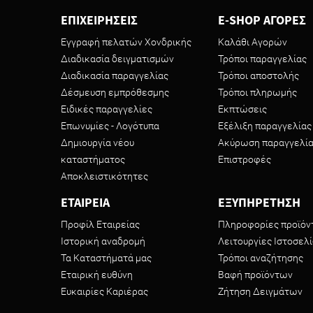
ΕΠΙΧΕΙΡΗΣΕΙΣ
E-SHOP ΑΓΟΡΕΣ
Εγγραφή πελατών Χονδρικής
Καλάθι Αγορών
Διαδικασία δειγματισμών
Τρόποι παραγγελίας
Διαδικασία παραγγελίας
Τρόποι αποστολής
Δέσμευση εμπρόθεσμης
Τρόποι πληρωμής
Ειδικές παραγγελίες
Εκπτώσεις
Επωνυμίες - Λογότυπα
Εξέλιξη παραγγελίας
Δημιουργία νέου
Ακύρωση παραγγελί
καταστήματος
Επιστροφές
Αποκλειστικότητες
ΕΤΑΙΡΕΙΑ
ΕΞΥΠΗΡΕΤΗΣΗ
Προφίλ Εταιρείας
Πληροφορίες προϊό
Ιστορική αναδρομή
Λειτουργίες Ιστοσελ
Τα Καταστήματά μας
Τρόποι αναζήτησης
Εταιρική ευθύνη
Βαφή προϊόντων
Ευκαιρίες Καριέρας
Ζήτηση Δειγμάτων