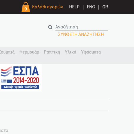
Καλάθι αγορών
HELP
|
ENG
|
GR
0
ΣΥΝΘΕΤΗ ΑΝΑΖΗΤΗΣΗ
Κουμπιά
Φερμουάρ
Ραπτική
Υλικά
Υφάσματα
ματα.