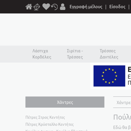
Εγγραφή μέλους
|
Είσοδος
|
Λάστιχα
Σιρίτια -
Τρέσσες
Κορδέλες
Τρέσσες
Δαντέλες
Χάντρες
Χάντρε
Πούλι
Πέτρες Στρας Κεντήτες
Πέτρες Κρύσταλλο Κεντήτες
Εδώ θα β