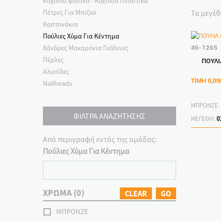
Κοχύλια φυσικα - Κοχύλια Πλαστικά
Τα μεγέθ
Πέτρες Για Μπιζού
Καστονάκια
Πούλιες Χύμα Για Κέντημα
Χάνδρες Μακαρόνια Γυάλινες
46-1265
Πέρλες
ΠΟΥΛΙ
Αλυσίδες
ΤΙΜΗ
0,09
Nailheads
ΜΠΡΟΝΖΕ
ΦΙΛΤΡΑ ΑΝΑΖΗΤΗΣΗΣ
ΜΕΓΕΘΗ:
0
Από περιγραφή εντός της ομάδας:
Πούλιες Χύμα Για Κέντημα
ΧΡΩΜΑ
(0)
CLEAR
GO
ΜΠΡΟΝΖΕ