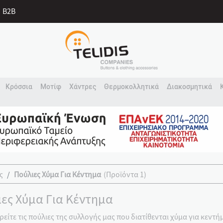
B2B
Κρόσσια
Μοτίφ
Χάντρες
Θερμοκολλητικά
Διακοσμητικά
ς
Πούλιες Χύμα Για Κέντημα
(Προϊόντα 1)
ες Χύμα Για Κέντημα
ρείτε τις πούλιες της συλλογής μας που διατίθενται χύμα για κεντή