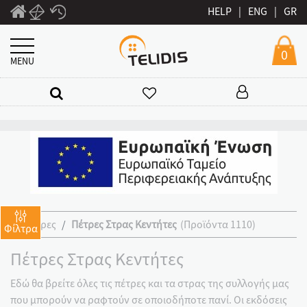
HELP
|
ENG
|
GR
0
MENU
Χάντρες
Πέτρες Στρας Κεντήτες
(Προϊόντα 1110)
Φίλτρα
Πέτρες Στρας Κεντήτες
Εδώ θα βρείτε όλες τις πέτρες και τα στρας της συλλογής μας
που μπορούν να ραφτούν σε οποιοδήποτε πανί. Οι εκδόσεις