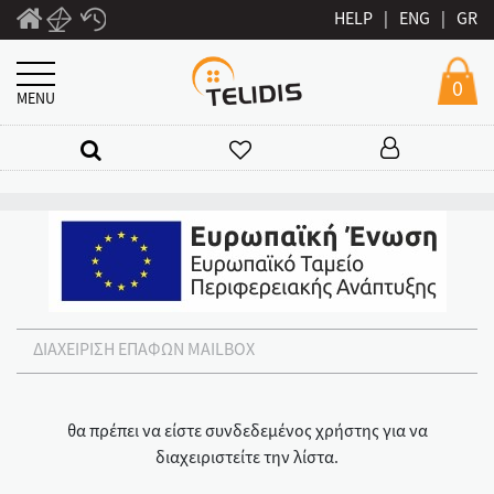
HELP
|
ENG
|
GR
0
MENU
ΔΙΑΧΕΙΡΙΣΗ ΕΠΑΦΩΝ MAILBOX
θα πρέπει να είστε συνδεδεμένος χρήστης για να
διαχειριστείτε την λίστα.